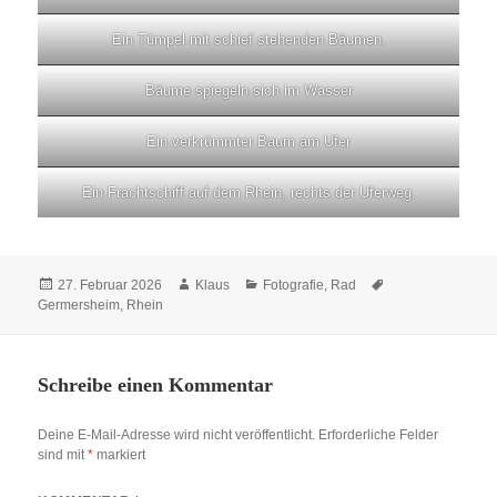
Ein Tümpel mit schief stehenden Bäumen.
Bäume spiegeln sich im Wasser
Ein verkrümmter Baum am Ufer
Ein Frachtschiff auf dem Rhein, rechts der Uferweg.
Veröffentlicht
Autor
Kategorien
Schlagwörter
27. Februar 2026
Klaus
Fotografie
,
Rad
am
Germersheim
,
Rhein
Schreibe einen Kommentar
Deine E-Mail-Adresse wird nicht veröffentlicht.
Erforderliche Felder
sind mit
*
markiert