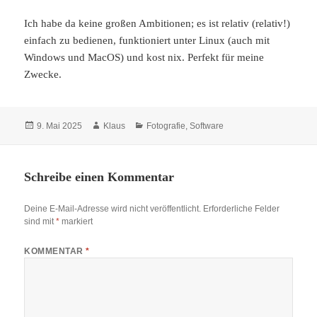
Ich habe da keine großen Ambitionen; es ist relativ (relativ!)
einfach zu bedienen, funktioniert unter Linux (auch mit
Windows und MacOS) und kost nix. Perfekt für meine
Zwecke.
Veröffentlicht
Autor
Kategorien
9. Mai 2025
Klaus
Fotografie
,
Software
am
Schreibe einen Kommentar
Deine E-Mail-Adresse wird nicht veröffentlicht.
Erforderliche Felder
sind mit
*
markiert
KOMMENTAR
*