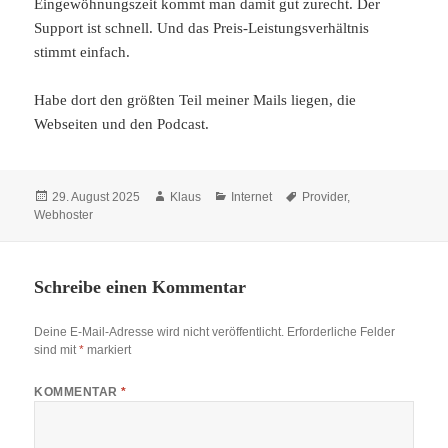
Eingewöhnungszeit kommt man damit gut zurecht. Der
Support ist schnell. Und das Preis-Leistungsverhältnis
stimmt einfach.
Habe dort den größten Teil meiner Mails liegen, die
Webseiten und den Podcast.
Veröffentlicht
Autor
Kategorien
Schlagwörter
29. August 2025
Klaus
Internet
Provider
,
am
Webhoster
Schreibe einen Kommentar
Deine E-Mail-Adresse wird nicht veröffentlicht.
Erforderliche Felder
sind mit
*
markiert
KOMMENTAR
*