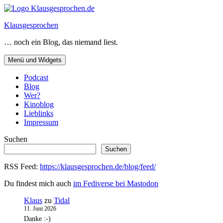
Zum
Inhalt
Klausgesprochen
springen
… noch ein Blog, das niemand liest.
Menü und Widgets
Podcast
Blog
Wer?
Kinoblog
Lieblinks
Impressum
Suchen
Suchen
RSS Feed:
https://klausgesprochen.de/blog/feed/
Du findest mich auch
im Fediverse bei Mastodon
Klaus
zu
Tidal
11. Juni 2026
Danke :-)