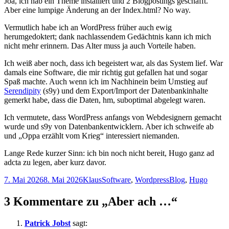
Joa, ich hab ein Theme installiert und 2 Blogpostings geschafft.
Aber eine lumpige Änderung an der Index.html? No way.
Vermutlich habe ich an WordPress früher auch ewig
herumgedoktert; dank nachlassendem Gedächtnis kann ich mich
nicht mehr erinnern. Das Alter muss ja auch Vorteile haben.
Ich weiß aber noch, dass ich begeistert war, als das System lief. War
damals eine Software, die mir richtig gut gefallen hat und sogar
Spaß machte. Auch wenn ich im Nachhinein beim Umstieg auf
Serendipity
(s9y) und dem Export/Import der Datenbankinhalte
gemerkt habe, dass die Daten, hm, suboptimal abgelegt waren.
Ich vermutete, dass WordPress anfangs von Webdesignern gemacht
wurde und s9y von Datenbankentwicklern. Aber ich schweife ab
und „Oppa erzählt vom Krieg“ interessiert niemanden.
Lange Rede kurzer Sinn: ich bin noch nicht bereit, Hugo ganz ad
adcta zu legen, aber kurz davor.
Veröffentlicht
Autor
Kategorien
Schlagwörter
7. Mai 2026
8. Mai 2026
Klaus
Software
,
Wordpress
Blog
,
Hugo
am
3 Kommentare zu „Aber ach …“
Patrick Jobst
sagt: