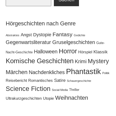
Hörgeschichten nach Genre
Fantasy
Dystopie
Angst
Abstraktes
Gedichte
Gegenwartsliteratur
Gruselgeschichten
Gute-
Horror
Halloween
Klassik
Hörspiel
Nacht-Geschichte
Komische Geschichten
Mystery
Krimi
Phantastik
Märchen
Nachdenkliches
Politik
Satire
Reisebericht
Romantisches
Schauergeschichte
Science Fiction
Thriller
Social-Media
Weihnachten
Ultrakurzgeschichten
Utopie