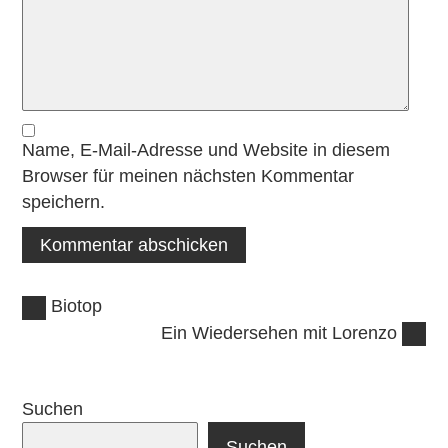
Name, E-Mail-Adresse und Website in diesem
Browser für meinen nächsten Kommentar
speichern.
Vorheriger
Beitragsnavigation
Biotop
Beitrag:
Nächster
Ein Wiedersehen mit Lorenzo
Beitrag:
Suchen
Suchen