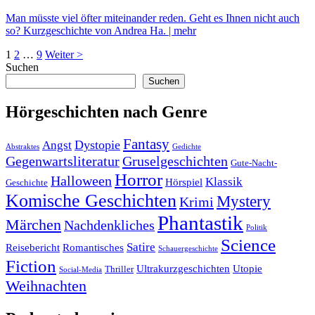
Der
Man müsste viel öfter miteinander reden. Geht es Ihnen nicht auch
Tagedieb
so? Kurzgeschichte von Andrea Ha.
| mehr
no
Seitennummerierung
Seite
Seite
Seite
1
2
…
9
Weiter
>
comments
Suchen
der
on
Suchen
Der
Beiträge
Regenschirm
Hörgeschichten nach Genre
Fantasy
Dystopie
Angst
Abstraktes
Gedichte
Gruselgeschichten
Gegenwartsliteratur
Gute-Nacht-
Horror
Halloween
Klassik
Hörspiel
Geschichte
Komische Geschichten
Mystery
Krimi
Phantastik
Märchen
Nachdenkliches
Politik
Science
Satire
Reisebericht
Romantisches
Schauergeschichte
Fiction
Ultrakurzgeschichten
Utopie
Thriller
Social-Media
Weihnachten