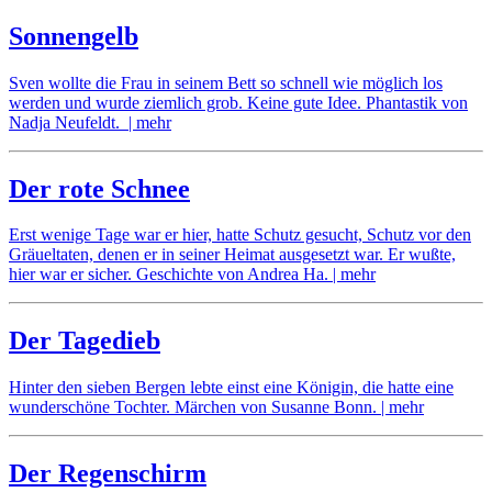
no
comments
Sonnengelb
on
Ares
Sven wollte die Frau in seinem Bett so schnell wie möglich los
werden und wurde ziemlich grob. Keine gute Idee. Phantastik von
Nadja Neufeldt.
| mehr
no
comments
Der rote Schnee
on
Sonnengelb
Erst wenige Tage war er hier, hatte Schutz gesucht, Schutz vor den
Gräueltaten, denen er in seiner Heimat ausgesetzt war. Er wußte,
hier war er sicher. Geschichte von Andrea Ha.
| mehr
no
comments
Der Tagedieb
on
Der
Hinter den sieben Bergen lebte einst eine Königin, die hatte eine
rote
wunderschöne Tochter. Märchen von Susanne Bonn.
| mehr
Schnee
no
comments
Der Regenschirm
on