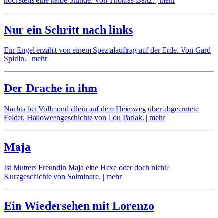
höchstens eine halbe Stunde. Von Thomas Bartz.
| mehr
no
comments
Nur ein Schritt nach links
on
Die
Ein Engel erzählt von einem Spezialauftrag auf der Erde. Von Gard
tote
Spirlin.
| mehr
Kuh
no
comments
Der Drache in ihm
on
Nur
Nachts bei Vollmond allein auf dem Heimweg über abgeerntete
ein
Felder. Halloweengeschichte von Lou Parlak.
| mehr
Schritt
nach
no
links
comments
Maja
on
Der
Ist Mutters Freundin Maja eine Hexe oder doch nicht?
Drache
Kurzgeschichte von Solminore.
| mehr
in
ihm
no
comments
Ein Wiedersehen mit Lorenzo
on