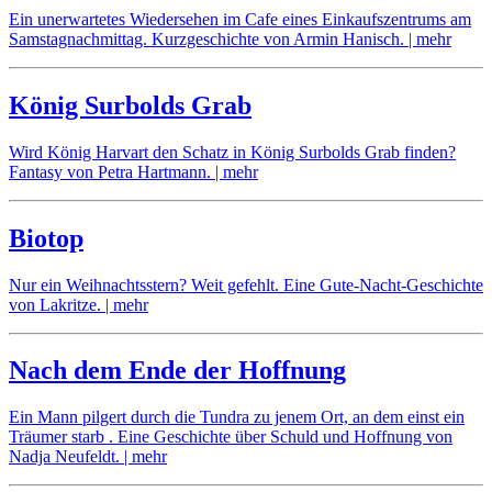
Maja
Ein unerwartetes Wiedersehen im Cafe eines Einkaufszentrums am
Samstagnachmittag. Kurzgeschichte von Armin Hanisch.
| mehr
no
comments
König Surbolds Grab
on
Ein
Wird König Harvart den Schatz in König Surbolds Grab finden?
Wiedersehen
Fantasy von Petra Hartmann.
| mehr
mit
Lorenzo
Biotop
Nur ein Weihnachtsstern? Weit gefehlt. Eine Gute-Nacht-Geschichte
von Lakritze.
| mehr
no
comments
Nach dem Ende der Hoffnung
on
Biotop
Ein Mann pilgert durch die Tundra zu jenem Ort, an dem einst ein
Träumer starb . Eine Geschichte über Schuld und Hoffnung von
Nadja Neufeldt.
| mehr