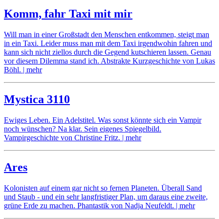
no
comments
Komm, fahr Taxi mit mir
on
Nach
Will man in einer Großstadt den Menschen entkommen, steigt man
dem
in ein Taxi. Leider muss man mit dem Taxi irgendwohin fahren und
Ende
kann sich nicht ziellos durch die Gegend kutschieren lassen. Genau
der
vor diesem Dilemma stand ich. Abstrakte Kurzgeschichte von Lukas
Hoffnung
Böhl.
| mehr
no
comments
Mystica 3110
on
Komm,
Ewiges Leben. Ein Adelstitel. Was sonst könnte sich ein Vampir
fahr
noch wünschen? Na klar. Sein eigenes Spiegelbild.
Taxi
Vampirgeschichte von Christine Fritz.
| mehr
mit
mir
no
comments
Ares
on
Mystica
Kolonisten auf einem gar nicht so fernen Planeten. Überall Sand
3110
und Staub - und ein sehr langfristiger Plan, um daraus eine zweite,
grüne Erde zu machen. Phantastik von Nadja Neufeldt.
| mehr