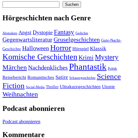
Suchen
Hörgeschichten nach Genre
Fantasy
Dystopie
Angst
Abstraktes
Gedichte
Gruselgeschichten
Gegenwartsliteratur
Gute-Nacht-
Horror
Halloween
Klassik
Hörspiel
Geschichte
Komische Geschichten
Mystery
Krimi
Phantastik
Märchen
Nachdenkliches
Politik
Science
Satire
Reisebericht
Romantisches
Schauergeschichte
Fiction
Ultrakurzgeschichten
Utopie
Thriller
Social-Media
Weihnachten
Podcast abonnieren
Podcast abonnieren
Kommentare