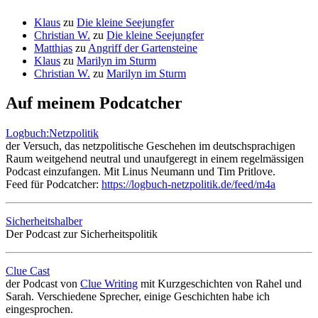
Klaus
zu
Die kleine Seejungfer
Christian W.
zu
Die kleine Seejungfer
Matthias
zu
Angriff der Gartensteine
Klaus
zu
Marilyn im Sturm
Christian W.
zu
Marilyn im Sturm
Auf meinem Podcatcher
Logbuch:Netzpolitik
der Versuch, das netzpolitische Geschehen im deutschsprachigen
Raum weitgehend neutral und unaufgeregt in einem regelmässigen
Podcast einzufangen. Mit Linus Neumann und Tim Pritlove.
Feed für Podcatcher:
https://logbuch-netzpolitik.de/feed/m4a
Sicherheitshalber
Der Podcast zur Sicherheitspolitik
Clue Cast
der Podcast von
Clue Writing
mit Kurzgeschichten von Rahel und
Sarah. Verschiedene Sprecher, einige Geschichten habe ich
eingesprochen.