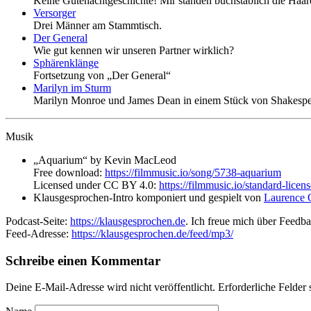
Keine Gutenachtgeschichte! Mir standen buchstäblich die Haar
Versorger
Drei Männer am Stammtisch.
Der General
Wie gut kennen wir unseren Partner wirklich?
Sphärenklänge
Fortsetzung von „Der General“
Marilyn im Sturm
Marilyn Monroe und James Dean in einem Stück von Shakespe
Musik
„Aquarium“ by Kevin MacLeod
Free download:
https://filmmusic.io/song/5738-aquarium
Licensed under CC BY 4.0:
https://filmmusic.io/standard-licens
Klausgesprochen-Intro komponiert und gespielt von
Laurence
Podcast-Seite:
https://klausgesprochen.de
. Ich freue mich über Feedb
Feed-Adresse:
https://klausgesprochen.de/feed/mp3/
Schreibe einen Kommentar
Deine E-Mail-Adresse wird nicht veröffentlicht.
Erforderliche Felder 