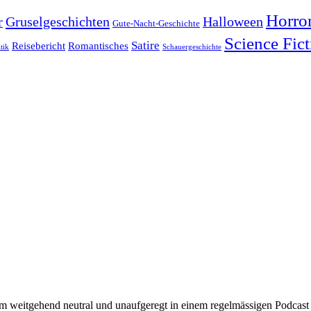
Horro
Gruselgeschichten
r
Halloween
Gute-Nacht-Geschichte
Science Fict
Satire
Reisebericht
Romantisches
itik
Schauergeschichte
um weitgehend neutral und unaufgeregt in einem regelmässigen Podcas