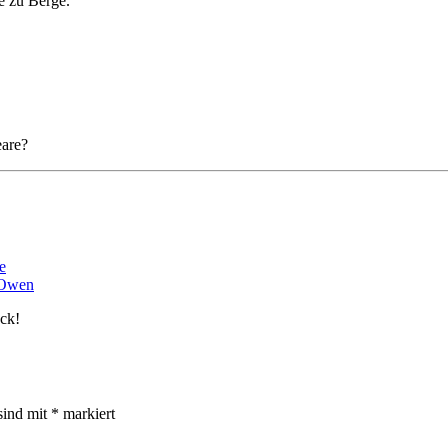
e zu Berge.
are?
e
 Owen
ack!
sind mit
*
markiert