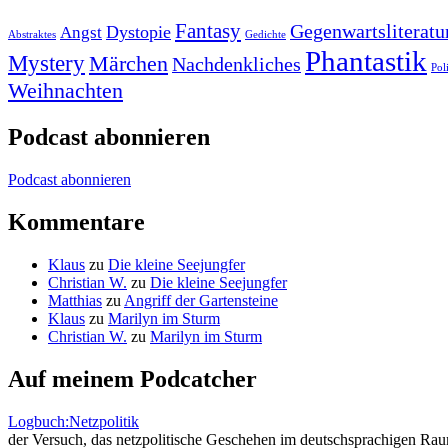
Fantasy
Gegenwartsliteratu
Dystopie
Angst
Abstraktes
Gedichte
Phantastik
Mystery
Märchen
Nachdenkliches
Pol
Weihnachten
Podcast abonnieren
Podcast abonnieren
Kommentare
Klaus
zu
Die kleine Seejungfer
Christian W.
zu
Die kleine Seejungfer
Matthias
zu
Angriff der Gartensteine
Klaus
zu
Marilyn im Sturm
Christian W.
zu
Marilyn im Sturm
Auf meinem Podcatcher
Logbuch:Netzpolitik
der Versuch, das netzpolitische Geschehen im deutschsprachigen Ra