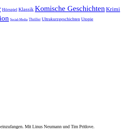
r
Komische Geschichten
Krimi
Klassik
Hörspiel
ion
Ultrakurzgeschichten
Utopie
Thriller
Social-Media
t einzufangen. Mit Linus Neumann und Tim Pritlove.