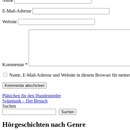
Name
E-Mail-Adresse
Website
Kommentar
*
Name, E-Mail-Adresse und Website in diesem Browser für meine
Beitragsnavigation
Vorheriger
Plätzchen für den Hundemörder
Beitrag:
Nächster
Solarpunk – Der Besuch
Beitrag:
Suchen
Suchen
Hörgeschichten nach Genre