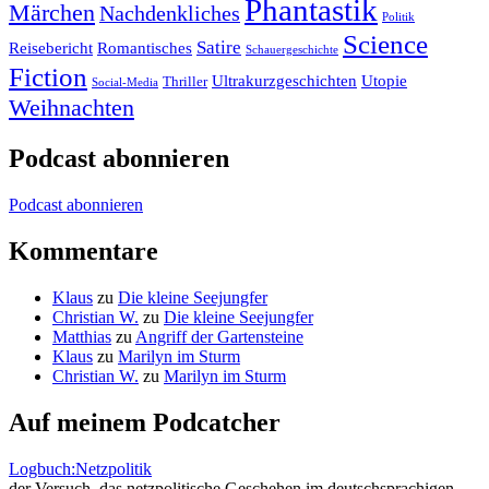
Phantastik
Märchen
Nachdenkliches
Politik
Science
Satire
Reisebericht
Romantisches
Schauergeschichte
Fiction
Ultrakurzgeschichten
Utopie
Thriller
Social-Media
Weihnachten
Podcast abonnieren
Podcast abonnieren
Kommentare
Klaus
zu
Die kleine Seejungfer
Christian W.
zu
Die kleine Seejungfer
Matthias
zu
Angriff der Gartensteine
Klaus
zu
Marilyn im Sturm
Christian W.
zu
Marilyn im Sturm
Auf meinem Podcatcher
Logbuch:Netzpolitik
der Versuch, das netzpolitische Geschehen im deutschsprachigen