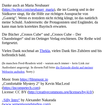
Danke auch an Maria Neubauer
(
https://twitter.com/neubauer_maria
), die im Gasteig und in der
Südkurve singt, für die Hilfe zur richtigen Aussprache von
„Gasteig“. Wenn es trotzdem nicht richtig klingt, ist das natürlich
meine Schuld. Andererseits: die Protagonisten sind Engländer, da
kann man kein korrektes Bayrisch erwarten.
Die Bücher „Cronos Cube“ und „Cronos Cube – Der
Chaosbringer“ sind im Oetinger Verlag erschienen. Die Reihe wird
fortgesetzt.
Vielen Dank nochmal an
Thekla
, vielen Dank fürs Zuhören und bis
hoffentlich bald.
(In manchen Feed-Readern wird – warum auch immer – kein Link zur
Audiodatei angezeigt. In diesem Fall bitte
die Episode direkt auf meiner
Webseite aufrufen
. Sorry.)
Music from
https://filmmusic.io
„Comfortable Mystery 2“ by Kevin MacLeod
(
https://incompetech.com
)
License: CC BY (
http://creativecommons.org/licenses/by/4.0/
)
„Silly Intro“
by Alexander Nakarada
(
www.serpentsoundstudios.com
)