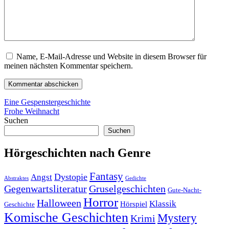
Name, E-Mail-Adresse und Website in diesem Browser für
meinen nächsten Kommentar speichern.
Beitragsnavigation
Vorheriger
Eine Gespenstergeschichte
Beitrag:
Nächster
Frohe Weihnacht
Beitrag:
Suchen
Suchen
Hörgeschichten nach Genre
Fantasy
Dystopie
Angst
Abstraktes
Gedichte
Gruselgeschichten
Gegenwartsliteratur
Gute-Nacht-
Horror
Halloween
Klassik
Hörspiel
Geschichte
Komische Geschichten
Mystery
Krimi