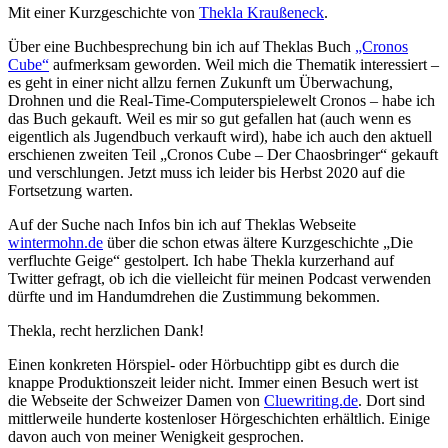
Mit einer Kurzgeschichte von
Thekla Kraußeneck
.
Über eine Buchbesprechung bin ich auf Theklas Buch
„Cronos
Cube“
aufmerksam geworden. Weil mich die Thematik interessiert –
es geht in einer nicht allzu fernen Zukunft um Überwachung,
Drohnen und die Real-Time-Computerspielewelt Cronos – habe ich
das Buch gekauft. Weil es mir so gut gefallen hat (auch wenn es
eigentlich als Jugendbuch verkauft wird), habe ich auch den aktuell
erschienen zweiten Teil „Cronos Cube – Der Chaosbringer“ gekauft
und verschlungen. Jetzt muss ich leider bis Herbst 2020 auf die
Fortsetzung warten.
Auf der Suche nach Infos bin ich auf Theklas Webseite
wintermohn.de
über die schon etwas ältere Kurzgeschichte „Die
verfluchte Geige“ gestolpert. Ich habe Thekla kurzerhand auf
Twitter gefragt, ob ich die vielleicht für meinen Podcast verwenden
dürfte und im Handumdrehen die Zustimmung bekommen.
Thekla, recht herzlichen Dank!
Einen konkreten Hörspiel- oder Hörbuchtipp gibt es durch die
knappe Produktionszeit leider nicht. Immer einen Besuch wert ist
die Webseite der Schweizer Damen von
Cluewriting.de
. Dort sind
mittlerweile hunderte kostenloser Hörgeschichten erhältlich. Einige
davon auch von meiner Wenigkeit gesprochen.