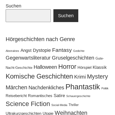
Suchen
Suchen
Hörgeschichten nach Genre
Fantasy
Dystopie
Angst
Abstraktes
Gedichte
Gegenwartsliteratur
Gruselgeschichten
Gute-
Horror
Halloween
Klassik
Hörspiel
Nacht-Geschichte
Komische Geschichten
Mystery
Krimi
Phantastik
Märchen
Nachdenkliches
Politik
Satire
Reisebericht
Romantisches
Schauergeschichte
Science Fiction
Thriller
Social-Media
Weihnachten
Ultrakurzgeschichten
Utopie